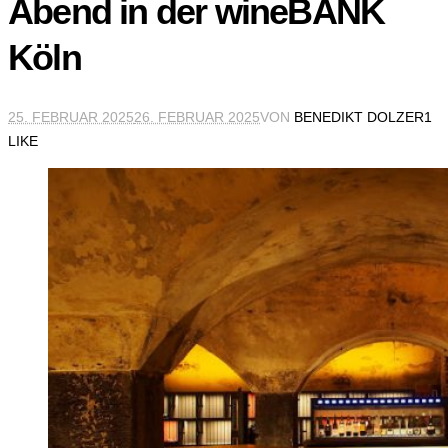
Abend in der wineBANK
Köln
25. FEBRUAR 2025
26. FEBRUAR 2025
VON
BENEDIKT DOLZER
1
LIKE