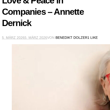
Love & Peace in
Companies – Annette
Dernick
5. MÄRZ 2026
5. MÄRZ 2026
VON
BENEDIKT DOLZER
1 LIKE