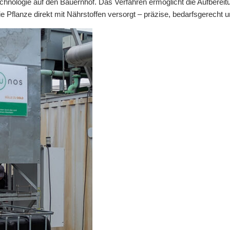
nologie auf den Bauernhof. Das Verfahren ermöglicht die Aufbereitu
e Pflanze direkt mit Nährstoffen versorgt – präzise, bedarfsgerecht