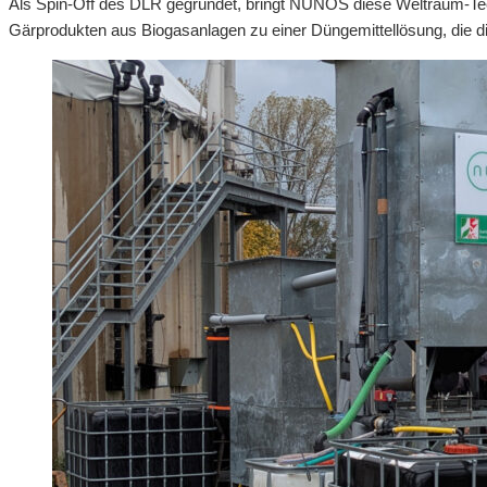
Als Spin-Off des DLR gegründet, bringt NUNOS diese Weltraum-Tech
Gärprodukten aus Biogasanlagen zu einer Düngemittellösung, die di