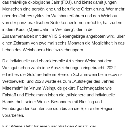
das freiwillige ökologische Jahr (FÖJ), und bietet damit jungen
Menschen eine persönliche und berufliche Orientierung. Wer mehr
über den Jahreszyklus im Weinbau erfahren und den Weinbau
von der ganz praktischen Seite kennenlernen möchte, hat zudem
in dem Kurs „(M)ein Jahr im Weinberg“, der in der
Zusammenarbeit mit der VHS Siebengebirge angeboten wird, über
einen Zeitraum von zweimal sechs Monaten die Möglichkeit in das
Leben des Weinbauers hineinzuschnuppern.
Die individuelle und charaktervolle Art seiner Weine hat dem
Weingut schon zahlreiche Auszeichnungen eingebracht. 2022
erhielt es die Goldmedaille im Bereich Schaumwein beim ecovin-
Wettbewerb, und 2023 wurde es zum „Aufsteiger des Jahres
Mittelrhein“ im Vinum Weinguide gekürt. Fachmagazine wie
Falstaff und Eichelmann loben die „stilsichere und individuelle“
Handschrift seiner Weine. Besonders mit Riesling und
Frühburgunder konnten sie sich bis an die Spitze der Region
vorarbeiten.
Kay Weine steht für einen nachhaltigen Ansatz, der