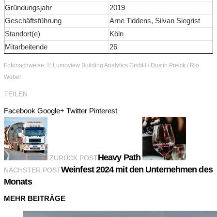
Gründungsjahr
2019
Geschäftsführung
Arne Tiddens, Silvan Siegrist
Standort(e)
Köln
Mitarbeitende
26
Fotonachweise: © Lumoview Building Analytics GmbH / Dustin Preick / Rio
Weber
TEILEN
Facebook
Google+
Twitter
Pinterest
Heavy Path
ZURÜCK POST
Weinfest 2024 mit den Unternehmen des
NÄCHSTER POST
Monats
MEHR BEITRÄGE