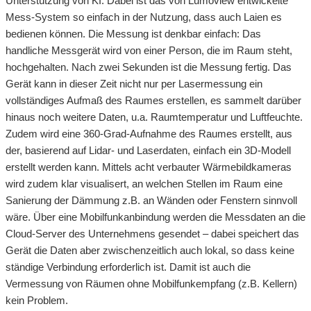
Unterstützung von KI. Dabei ist das von Lumoview entwickelte
Mess-System so einfach in der Nutzung, dass auch Laien es
bedienen können. Die Messung ist denkbar einfach: Das
handliche Messgerät wird von einer Person, die im Raum steht,
hochgehalten. Nach zwei Sekunden ist die Messung fertig. Das
Gerät kann in dieser Zeit nicht nur per Lasermessung ein
vollständiges Aufmaß des Raumes erstellen, es sammelt darüber
hinaus noch weitere Daten, u.a. Raumtemperatur und Luftfeuchte.
Zudem wird eine 360-Grad-Aufnahme des Raumes erstellt, aus
der, basierend auf Lidar- und Laserdaten, einfach ein 3D-Modell
erstellt werden kann. Mittels acht verbauter Wärmebildkameras
wird zudem klar visualisert, an welchen Stellen im Raum eine
Sanierung der Dämmung z.B. an Wänden oder Fenstern sinnvoll
wäre. Über eine Mobilfunkanbindung werden die Messdaten an die
Cloud-Server des Unternehmens gesendet – dabei speichert das
Gerät die Daten aber zwischenzeitlich auch lokal, so dass keine
ständige Verbindung erforderlich ist. Damit ist auch die
Vermessung von Räumen ohne Mobilfunkempfang (z.B. Kellern)
kein Problem.