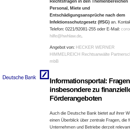
Rechtsfragen in den Themenbereichen
Personal, Miete und
Entschädigungsansprüche nach dem
Infektionsschutzgesetz (IfSG)
an. Kontak
Telefon: 0221/92081-255 oder E-Mail:
coro
hilfe@hwhlaw.de
.
Angebot von:
HECKER WERNER
HIMMELREICH Rechtsanwälte Partnersch
mbB
Informationsportal: Fragen
insbesondere zu finanziell
Förderangeboten
Auch die Deutsche Bank bietet auf ihrer W
einen Überblick über zentrale Fragen, die f
Unternehmen und Betriebe derzeit relevant