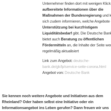
Unternehmer finden dort mit wenigen Klic
aufbereitete Informationen über die
Maßnahmen der Bundesregierung
und 
sich zudem informieren, welche Angebote 
Unterstützung bei kurzfristigem
Liquiditätsbedarf
gibt. Die Deutsche Ban
bietet auch
Beratung zu öffentlichen
Fördermitteln
an, die Inhalte der Seite we
regelmäßig aktualisiert
Link zum Angebot:
deutsche-
bank.de/gk/lp/service-seite-corona.html
Angebot von:
Deutsche Bank
Sie kennen noch weitere Angebote und Initiativen aus dem
Rheinland? Oder haben selbst eine Initiative oder ein
Informationsangebot ins Leben gerufen? Dann freuen wir uns