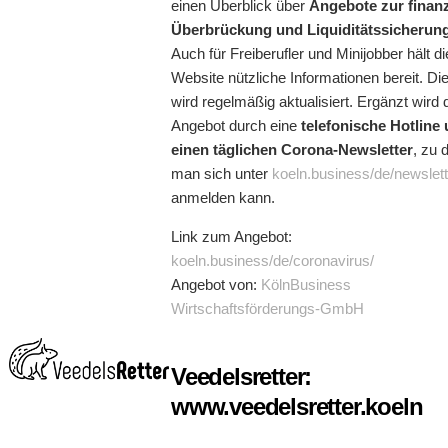
einen Überblick über
Angebote zur finanz
Überbrückung und Liquiditätssicherun
Auch für Freiberufler und Minijobber hält di
Website nützliche Informationen bereit. Die
wird regelmäßig aktualisiert. Ergänzt wird 
Angebot durch eine
telefonische Hotline
einen täglichen Corona-Newsletter
, zu
man sich unter
koeln.business/de/newslett
anmelden kann.
Link zum Angebot:
koeln.business/de/coronavirus/
Angebot von:
KölnBusiness
Wirtschaftsförderungs-GmbH
Veedelsretter:
www.veedelsretter.koeln