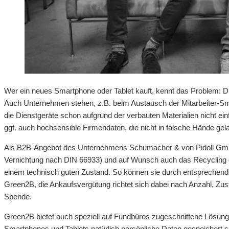
Wer ein neues Smartphone oder Tablet kauft, kennt das Problem: Di
Auch Unternehmen stehen, z.B. beim Austausch der Mitarbeiter-Sm
die Dienstgeräte schon aufgrund der verbauten Materialien nicht ei
ggf. auch hochsensible Firmendaten, die nicht in falsche Hände gel
Als B2B-Angebot des Unternehmens Schumacher & von Pidoll GmbH e
Vernichtung nach DIN 66933) und auf Wunsch auch das Recycling der
einem technisch guten Zustand. So können sie durch entsprechen
Green2B, die Ankaufsvergütung richtet sich dabei nach Anzahl, Zu
Spende.
Green2B bietet auch speziell auf Fundbüros zugeschnittene Lösunge
Smartphones und Tablets natürlich persönliche Daten gespeichert si