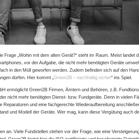
e Frage „Wohin mit dem alten Gerät?“ steht im Raum. Meist landet d
artphones, vor der Aufgabe, die nicht mehr benötigten Geräte umwel
nfach in den Müll geworfen werden. Zudem befinden sich auf den Hand
angen dürfen. Hier kommt „
Green2B – nachhaltig sicher
“ ins Spiel.
rmöglicht Green2B Firmen, Ämtern und Behören, z.B. Fundbüros, di
 nicht mehr benötigten Dienst- bzw. Fundgeräte. Denn in vielen Fäl
de Reparaturen und eine fachgerechte Wiederaufbereitung anschlie
stand und Modell der Geräte. Wer mag, kann diese Vergütung auch di
n an. Viele Fundstellen stehen vor der Frage, wie eine Versteigerung
nd. Green2B bietet hier die ISO zertifizierte und bescheinigte Daten