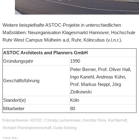
Weitere beispielhafte ASTOC-Projekte in unterschiedlichen
Maßstäben: Neuorganisation Klagesmarkt Hannover, Hochschule
Ruhr West Campus Mülheim a.d. Ruhr, Kölncubus (v.l.n.r.).
ASTOC Architects and Planners GmbH
Gründungsjahr
1990
Peter Berner, Prof. Oliver Hall,
Ingo Kanehl, Andreas Kühn,
Geschäftsführung
Prof. Markus Neppl, Jörg
Ziolkowski
Standort(e)
Köln
Mitarbeiter
80
Fotonachweise: ASTOC / Christa Lachenmaier, chinzilla Films, Ralf Berndt,
Archipel Planergemeinschaft, Guido Erbring.
TEILEN