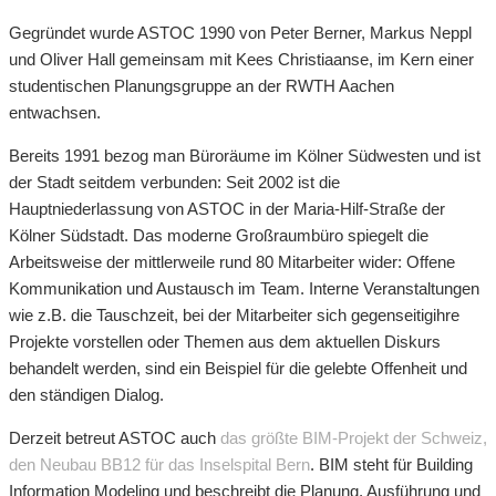
Gegründet wurde ASTOC 1990 von Peter Berner, Markus Neppl
und Oliver Hall gemeinsam mit Kees Christiaanse, im Kern einer
studentischen Planungsgruppe an der RWTH Aachen
entwachsen.
Bereits 1991 bezog man Büroräume im Kölner Südwesten und ist
der Stadt seitdem verbunden: Seit 2002 ist die
Hauptniederlassung von ASTOC in der Maria-Hilf-Straße der
Kölner Südstadt. Das moderne Großraumbüro spiegelt die
Arbeitsweise der mittlerweile rund 80 Mitarbeiter wider: Offene
Kommunikation und Austausch im Team. Interne Veranstaltungen
wie z.B. die Tauschzeit, bei der Mitarbeiter sich gegenseitigihre
Projekte vorstellen oder Themen aus dem aktuellen Diskurs
behandelt werden, sind ein Beispiel für die gelebte Offenheit und
den ständigen Dialog.
Derzeit betreut ASTOC auch
das größte BIM-Projekt der Schweiz,
den Neubau BB12 für das Inselspital Bern
. BIM steht für Building
Information Modeling und beschreibt die Planung, Ausführung und