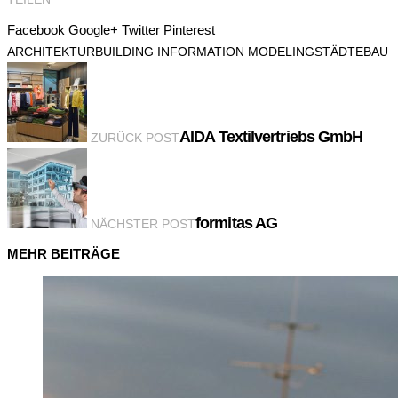
Facebook
Google+
Twitter
Pinterest
ARCHITEKTUR
BUILDING INFORMATION MODELING
STÄDTEBAU
AIDA Textilvertriebs GmbH
ZURÜCK POST
formitas AG
NÄCHSTER POST
MEHR BEITRÄGE